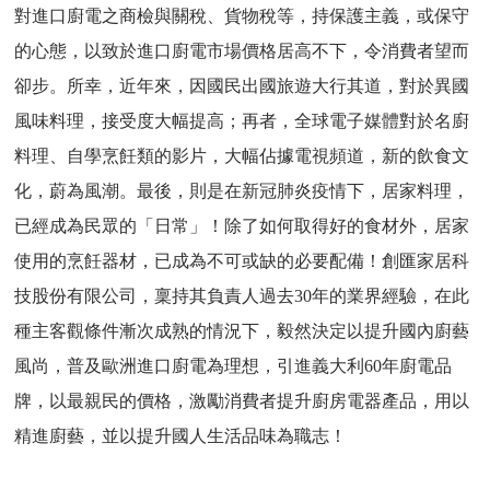
對進口廚電之商檢與關稅、貨物稅等，持保護主義，或保守
的心態，以致於進口廚電市場價格居高不下，令消費者望而
卻步。所幸，近年來，因國民出國旅遊大行其道，對於異國
風味料理，接受度大幅提高；再者，全球電子媒體對於名廚
料理、自學烹飪類的影片，大幅佔據電視頻道，新的飲食文
化，蔚為風潮。最後，則是在新冠肺炎疫情下，居家料理，
已經成為民眾的「日常」！除了如何取得好的食材外，居家
使用的烹飪器材，已成為不可或缺的必要配備！創匯家居科
技股份有限公司，稟持其負責人過去30年的業界經驗，在此
種主客觀條件漸次成熟的情況下，毅然決定以提升國內廚藝
風尚，普及歐洲進口廚電為理想，引進義大利60年廚電品
牌，以最親民的價格，激勵消費者提升廚房電器產品，用以
精進廚藝，並以提升國人生活品味為職志！