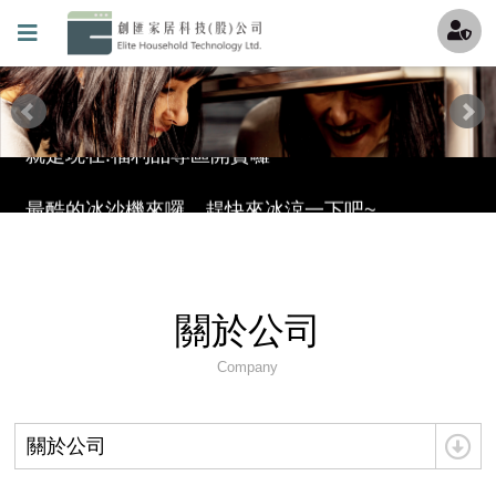
創匯家居進駐百貨
就是現在!福利品專區開賣囉~
最酷的冰沙機來囉，趕快來冰涼一下吧~
透過創匯Youtube頻道更加了解機器吧 !
連知名Youtuber試用過都說讚的氣泡水機!!!
關於公司
超強洗碗機GWQ7755強檔上市!!
Company
滿足各種期待的理想型——GlemGas洗碗機 現在全台<全國電子>都能買到啦
關於公司
保固條款(請加我們的官方LINE填寫詳細資料)