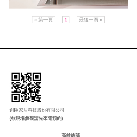
« 第一頁
1
最後一頁 »
GroheBlue淨水器
創匯家居科技股份有限公司
(欲現場參觀請先來電預約)
高雄總部