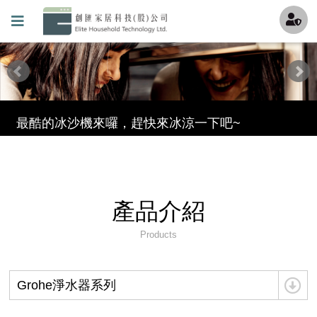
創匯家居進駐百貨
就是現在!福利品專區開賣囉~
最酷的冰沙機來囉，趕快來冰涼一下吧~
透過創匯Youtube頻道更加了解機器吧 !
連知名Youtuber試用過都說讚的氣泡水機!!!
產品介紹
超強洗碗機GWQ7755強檔上市!!
Products
滿足各種期待的理想型——GlemGas洗碗機 現在全台<全國電子>都能買到啦
Grohe淨水器系列
保固條款(請加我們的官方LINE填寫詳細資料)