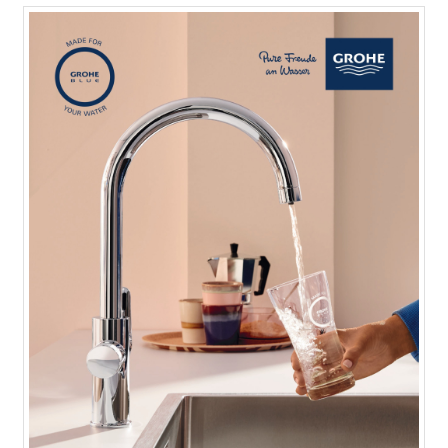
創匯家居進駐百貨
就是現在!福利品專區開賣囉~