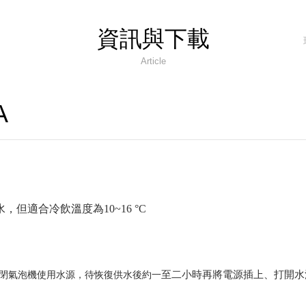
讚的氣泡水機!!!
資訊與下載
市!!
Article
emGas洗碗機 現在全台<全國電子>都能買到啦
A
NE填寫詳細資料)
~
冷水，但適合冷飲溫度為10~16 °C
至二小時再將電源插上、打開水
關閉氣泡機使用水源，待恢復供水後約
一