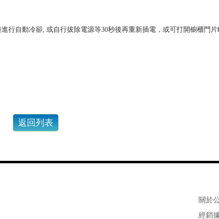
0分鐘進行自動冷卻, 或自行拔除電源等30秒後再重新插電，或可打開櫥櫃門
關於
經銷