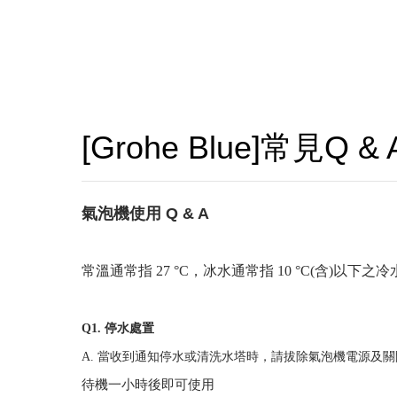
連知名Youtuber試用過都說
超強洗碗機GWQ7755強檔上
滿足各種期待的理想型——Gl
[Grohe Blue]常見Q & 
保固條款(請加我們的官方LI
創匯家居進駐百貨
氣泡機使用 Q & A
就是現在!福利品專區開賣囉
常溫通常指 27 °C，冰水通常指 10 °C(含)以下之
Q1. 停水處置
A. 當收到通知停水或清洗水塔時，請拔除氣泡機電源及
待機一小時後即可使用