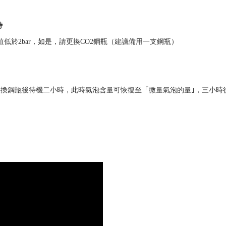
時
值低於2bar，如是，請更換CO2鋼瓶（建議備用一支鋼瓶）
，更換鋼瓶後待機二小時，此時氣泡含量可恢復至「微量氣泡的量｣，三小時