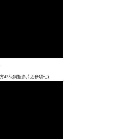
片
425g鋼瓶影片之步驟七)