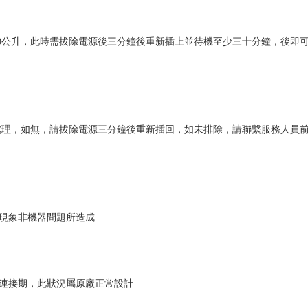
約10公升，此時需拔除電源後三分鐘後重新插上並待機至少三十分鐘，後即
明處理，如無，請拔除電源三分鐘後重新插回，如未排除，請聯繫服務人員
此現象非機器問題所造成
號連接期，此狀況屬原廠正常設計