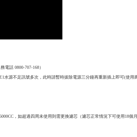
0800-707-168）​
現E1水源不足訊號多次，此時請暫時拔除電源三分鐘再重新插上即可(使用
6000CC，如超過四周未使用則需更換濾芯（濾芯正常情況下可使用18個