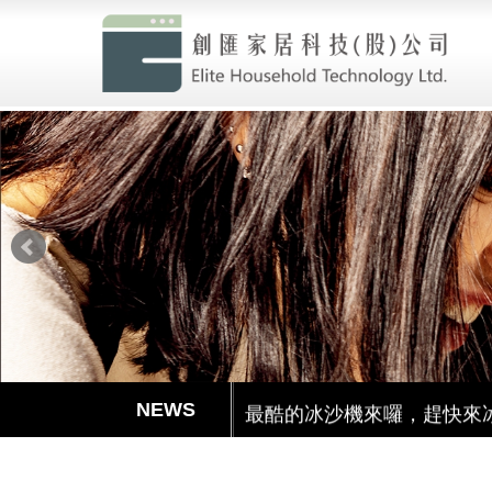
創匯家居進駐百貨
就是現在!福利品專區開賣囉
最酷的冰沙機來囉，趕快來
透過創匯Youtube頻道更加了